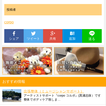
投稿者
corpo
シェア
ツイート
共有
追加
送る
おすすめ情報
出張整体（ミュージシャンサポート）
アーティストサポート『corpo コルポ』(黒瀬志保）です
整体でボディケア致しま…