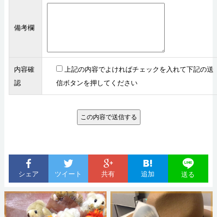
備考欄
内容確
上記の内容でよければチェックを入れて下記の送
認
信ボタンを押してください
シェア
ツイート
共有
追加
送る