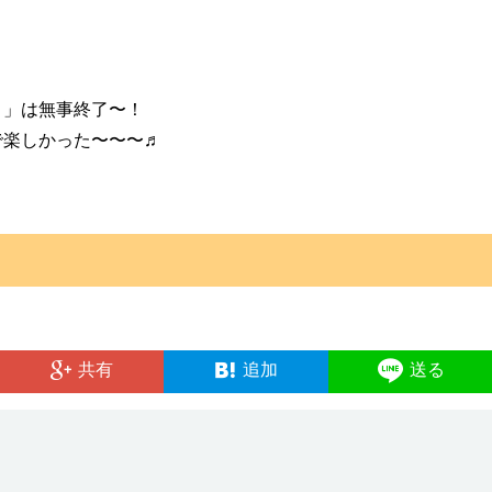
ト」は無事終了〜！
で楽しかった〜〜〜♬
共有
追加
送る