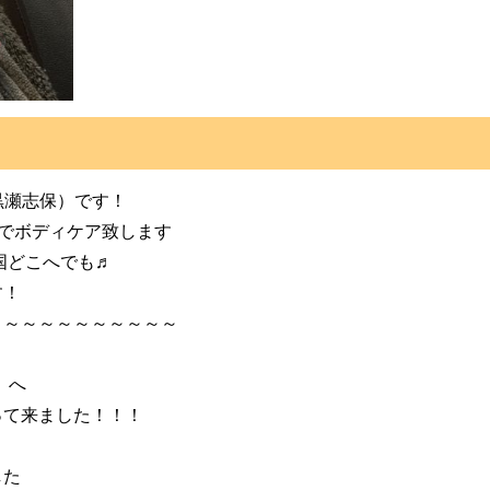
(黒瀬志保）です！
）でボディケア致します
国どこへでも♬
す！
～～～～～～～～～～～
』へ
って来ました！！！
した