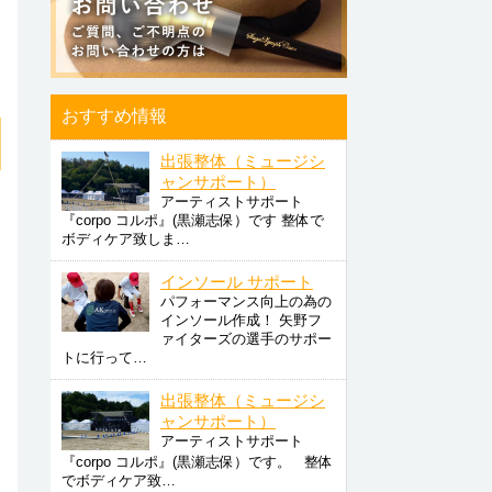
おすすめ情報
出張整体（ミュージシ
ャンサポート）
アーティストサポート
『corpo コルポ』(黒瀬志保）です 整体で
ボディケア致しま…
インソール サポート
パフォーマンス向上の為の
インソール作成！ 矢野フ
ァイターズの選手のサポー
トに行って…
出張整体（ミュージシ
ャンサポート）
アーティストサポート
『corpo コルポ』(黒瀬志保）です。 整体
でボディケア致…