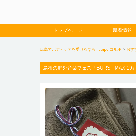
トップページ
新着情報
広島でボディケアを受けるなら | corpo コルポ
>
おす
島根の野外音楽フェス『BURST MAX’19